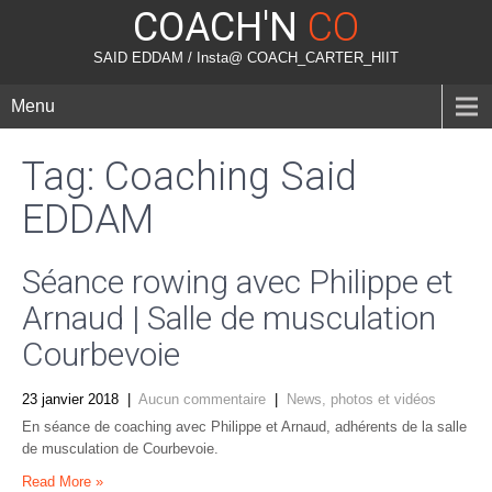
COACH'N
CO
SAID EDDAM / Insta@ COACH_CARTER_HIIT
Menu
Tag: Coaching Said
EDDAM
Séance rowing avec Philippe et
Arnaud | Salle de musculation
Courbevoie
23 janvier 2018
|
Aucun commentaire
|
News, photos et vidéos
En séance de coaching avec Philippe et Arnaud, adhérents de la salle
de musculation de Courbevoie.
Read More »