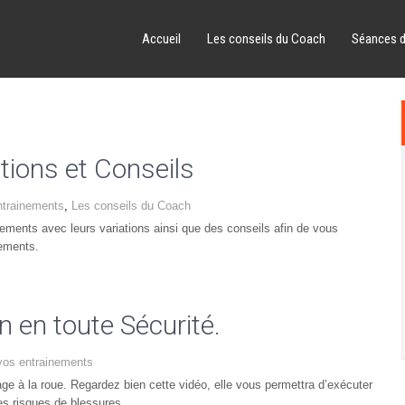
Accueil
Les conseils du Coach
Séances 
ions et Conseils
ntrainements
,
Les conseils du Coach
nts avec leurs variations ainsi que des conseils afin de vous
nements.
en toute Sécurité.
vos entrainements
ge à la roue. Regardez bien cette vidéo, elle vous permettra d’exécuter
es risques de blessures.