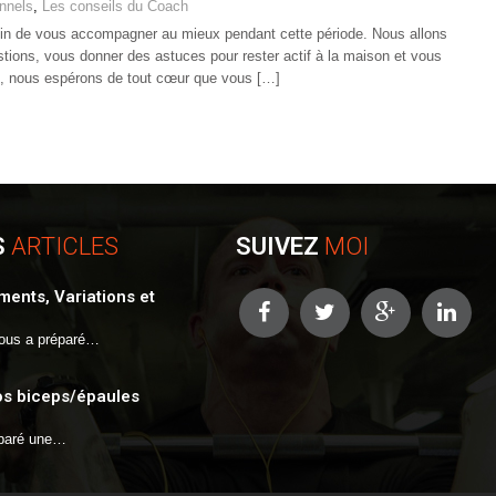
onnels
,
Les conseils du Coach
Afin de vous accompagner au mieux pendant cette période. Nous allons
tions, vous donner des astuces pour rester actif à la maison et vous
e, nous espérons de tout cœur que vous […]
S
ARTICLES
SUIVEZ
MOI
ents, Variations et
ous a préparé…
os biceps/épaules
éparé une…