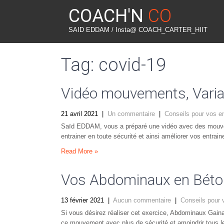
COACH'N
CO
SAID EDDAM / Insta@ COACH_CARTER_HIIT
Tag: covid-19
Vidéo mouvements, Variat
21 avril 2021
|
Un commentaire
|
Conseils pour vos e
Saïd EDDAM, vous a préparé une vidéo avec des mouveme
entrainer en toute sécurité et ainsi améliorer vos entrai
Read More »
Vos Abdominaux en Béton 
13 février 2021
|
Aucun commentaire
|
Conseils pour 
Si vous désirez réaliser cet exercice, Abdominaux Gaina
ce mouvement avec plus de sécurité et amoindrir tous l