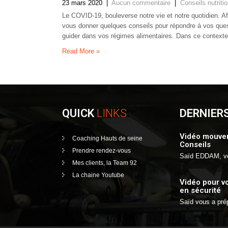
23 mars 2020
|
Aucun commentaire
|
Conseils nutriti
Le COVID-19, bouleverse notre vie et notre quotidien. 
vous donner quelques conseils pour répondre à vos ques
guider dans vos régimes alimentaires. Dans ce context
Read More »
QUICK
LINKS
DERNIER
Vidéo mouvem
Coaching Hauts de seine
Conseils
Prendre rendez-vous
Saïd EDDAM, v
Mes clients, la Team 92
La chaine Youtube
Vidéo pour v
en sécurité
Saïd vous a pr