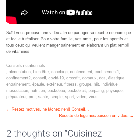
Saïd vous propose une vidéo afin de partager sa recette économique
et facile à réaliser. Pour votre famille, vos amis, pour les sportifs et
tous ceux qui veulent manger sainement en élaborant un plat rempli
de vitamines.
Conseils nutritionnels
,
alimentation
,
bien-être
,
coaching
,
confinement
,
confinement1
,
confinement2
,
conseil
,
covid-19
,
crossfit
,
dorsaux
,
dos
,
élastique
,
entrainement
,
épaule
,
extérieur
,
fitness
,
groupe
,
hiit
,
individuel
,
musculation
,
nutrition
,
packdeau
,
packdelait
,
parpaing
,
physique
,
préparateur
,
prof
,
santé
,
simple
,
sport
,
vidéo
,
virus
Post
←
Restez motivés, ne lâchez rien!! Conseil…
Recette de légumes/poisson en vidéo.
→
navigation
2 thoughts on “
Cuisinez