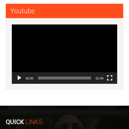
Youtube
Lecteur
vidéo
00:00
02:49
QUICK
LINKS