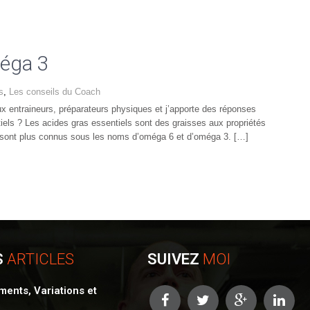
éga 3
s
,
Les conseils du Coach
x entraineurs, préparateurs physiques et j’apporte des réponses
iels ? Les acides gras essentiels sont des graisses aux propriétés
Ils sont plus connus sous les noms d’oméga 6 et d’oméga 3. […]
S
ARTICLES
SUIVEZ
MOI
ents, Variations et