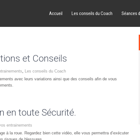
Accueil
Les conseils du Coach
Séances 
ions et Conseils
ntrainements
,
Les conseils du Coach
nts avec leurs variations ainsi que des conseils afin de vous
nements.
en toute Sécurité.
vos entrainements
ge à la roue. Regardez bien cette vidéo, elle vous permettra d’exécuter
es risques de blessures.