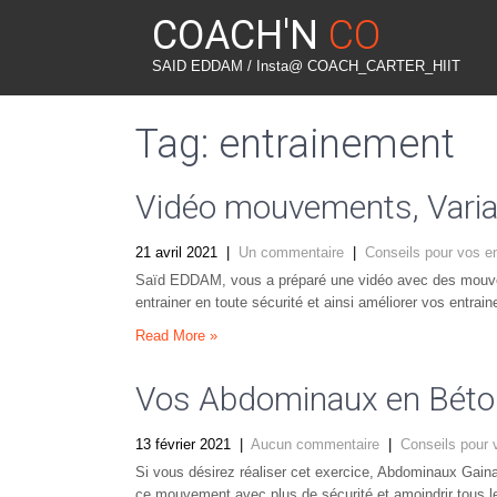
COACH'N
CO
SAID EDDAM / Insta@ COACH_CARTER_HIIT
Tag: entrainement
Vidéo mouvements, Variat
21 avril 2021
|
Un commentaire
|
Conseils pour vos e
Saïd EDDAM, vous a préparé une vidéo avec des mouveme
entrainer en toute sécurité et ainsi améliorer vos entrai
Read More »
Vos Abdominaux en Béton 
13 février 2021
|
Aucun commentaire
|
Conseils pour 
Si vous désirez réaliser cet exercice, Abdominaux Gaina
ce mouvement avec plus de sécurité et amoindrir tous l