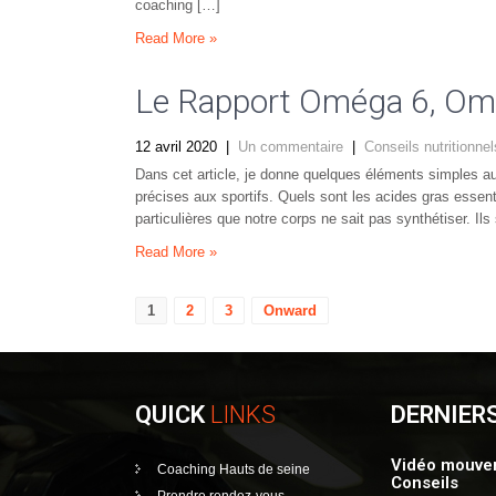
coaching […]
Read More »
Le Rapport Oméga 6, Om
12 avril 2020
|
Un commentaire
|
Conseils nutritionnel
Dans cet article, je donne quelques éléments simples au
précises aux sportifs. Quels sont les acides gras essent
particulières que notre corps ne sait pas synthétiser. 
Read More »
Navigation
1
2
3
Onward
des
articles
QUICK
LINKS
DERNIER
Vidéo mouvem
Coaching Hauts de seine
Conseils