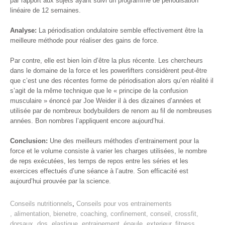
par rapport aux sujets ayant suivi un programme de périodisation
linéaire de 12 semaines.
Analyse:
La périodisation ondulatoire semble effectivement être la
meilleure méthode pour réaliser des gains de force.
Par contre, elle est bien loin d’être la plus récente. Les chercheurs
dans le domaine de la force et les powerlifters considèrent peut-être
que c’est une des récentes forme de périodisation alors qu’en réalité il
s’agit de la même technique que le « principe de la confusion
musculaire » énoncé par Joe Weider il à des dizaines d’années et
utilisée par de nombreux bodybuilders de renom au fil de nombreuses
années. Bon nombres l’appliquent encore aujourd’hui.
Conclusion:
Une des meilleurs méthodes d’entrainement pour la
force et le volume consiste à varier les charges utilisées, le nombre
de reps exécutées, les temps de repos entre les séries et les
exercices effectués d’une séance à l’autre. Son efficacité est
aujourd’hui prouvée par la science.
Conseils nutritionnels
,
Conseils pour vos entrainements
,
alimentation
,
bienetre
,
coaching
,
confinement
,
conseil
,
crossfit
,
dorsaux
,
dos
,
elastique
,
entrainement
,
épaule
,
exterieur
,
fitness
,