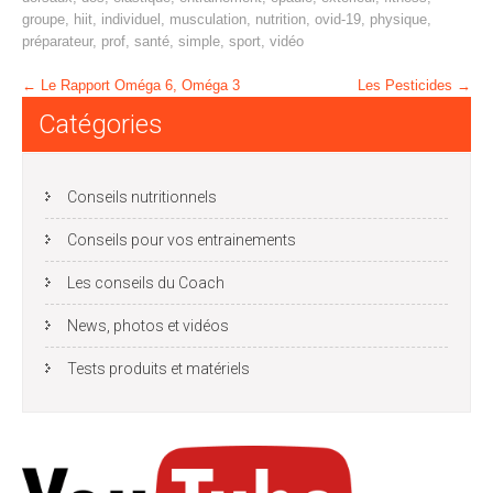
groupe
,
hiit
,
individuel
,
musculation
,
nutrition
,
ovid-19
,
physique
,
préparateur
,
prof
,
santé
,
simple
,
sport
,
vidéo
Post
←
Le Rapport Oméga 6, Oméga 3
Les Pesticides
→
navigation
Catégories
Conseils nutritionnels
Conseils pour vos entrainements
Les conseils du Coach
News, photos et vidéos
Tests produits et matériels