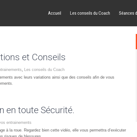
Accueil
Les conseils du Coach
Séances 
ions et Conseils
ntrainements
,
Les conseils du Coach
nts avec leurs variations ainsi que des conseils afin de vous
nements.
en toute Sécurité.
vos entrainements
ge à la roue. Regardez bien cette vidéo, elle vous permettra d’exécuter
es risques de blessures.