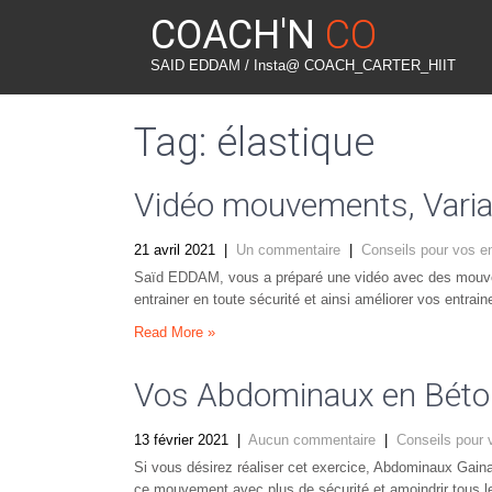
COACH'N
CO
SAID EDDAM / Insta@ COACH_CARTER_HIIT
Tag: élastique
Vidéo mouvements, Variat
21 avril 2021
|
Un commentaire
|
Conseils pour vos e
Saïd EDDAM, vous a préparé une vidéo avec des mouveme
entrainer en toute sécurité et ainsi améliorer vos entrai
Read More »
Vos Abdominaux en Béton 
13 février 2021
|
Aucun commentaire
|
Conseils pour 
Si vous désirez réaliser cet exercice, Abdominaux Gaina
ce mouvement avec plus de sécurité et amoindrir tous l