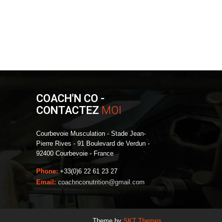
COACH'N CO -
CONTACTEZ
MOI
Courbevoie Musculation - Stade Jean-
Pierre Rives - 91 Boulevard de Verdun -
92400 Courbevoie - France
Phone:
+33(0)6 22 61 23 27
Email:
coachnconutrition@gmail.com
Theme by
SKT Themes