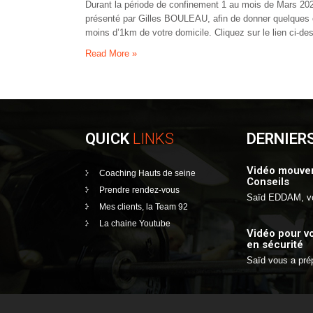
Durant la période de confinement 1 au mois de Mars 2020,
présenté par Gilles BOULEAU, afin de donner quelques co
moins d’1km de votre domicile. Cliquez sur le lien ci-de
Read More »
QUICK
LINKS
DERNIER
Vidéo mouvem
Coaching Hauts de seine
Conseils
Prendre rendez-vous
Saïd EDDAM, v
Mes clients, la Team 92
La chaine Youtube
Vidéo pour v
en sécurité
Saïd vous a pr