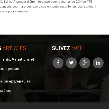
 j’ai eu l’honneur d’être interviewé pour le journal de 20H de TF1,
nseils pour faire des exercices en toute sécurité lors des sorties à
ssous pour visualiser […]
S
ARTICLES
SUIVEZ
MOI
ents, Variations et
ous a préparé…
os biceps/épaules
éparé une…