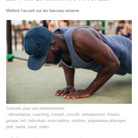
Mettent l’accent sur les faisceau externe.
Conseils pour vos entrainements
,
alimentation
,
coaching
,
conseil
,
crossfit
,
entrainement
,
fitness
,
groupe
,
hiit
,
individuel
,
musculation
,
nutrition
,
préparateur physique
,
prof
,
santé
,
sport
,
vidéo