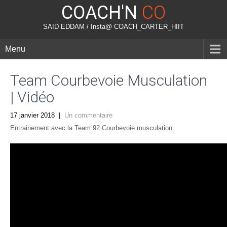
COACH'N
CO
SAID EDDAM / Insta@ COACH_CARTER_HIIT
Menu
Team Courbevoie Musculation
| Vidéo
17 janvier 2018
|
Un commentaire
Entrainement avec la Team 92 Courbevoie musculation.