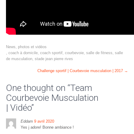
News, photos et vidéos
,
coach à domicile
,
coach sportif
,
courbevoie
,
salle de fitness
,
salle
de musculation
,
stade jean pierre rives
Post
Challenge sportif | Courbevoie musculation | 2017
→
navigation
One thought on “
Team
Courbevoie Musculation
| Vidéo
”
Eddam
9 avril 2020
Yes j adore! Bonne ambiance !