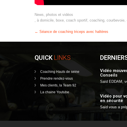
News, photos et vidéos
,
à domicile
,
boxe
,
coach sportif
,
coaching
,
courbevoie
,
Post
←
Séance de coaching triceps avec haltères
navigation
QUICK
LINKS
DERNIER
Vidéo mouvem
Coaching Hauts de seine
Conseils
Prendre rendez-vous
Saïd EDDAM, v
Mes clients, la Team 92
La chaine Youtube
Vidéo pour v
en sécurité
Saïd vous a pr