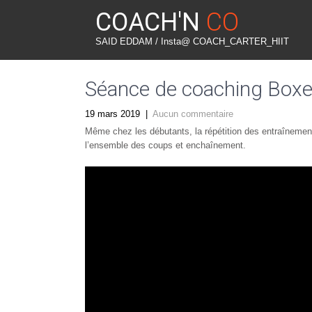
COACH'N
CO
SAID EDDAM / Insta@ COACH_CARTER_HIIT
Séance de coaching Box
19 mars 2019
|
Aucun commentaire
Même chez les débutants, la répétition des entraînements
l’ensemble des coups et enchaînement.