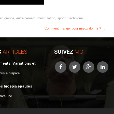
en groupe
,
entrainement
,
musculation
,
sportif
,
technique
Comment manger pour mieux dormir ?
→
S
ARTICLES
SUIVEZ
MOI
ents, Variations et
ous a préparé…
os biceps/épaules
éparé une…